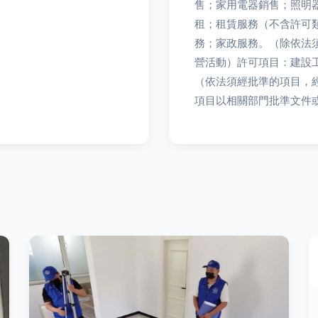
售；家用電器銷售；照明
租；租賃服務（不含許可
務；家政服務。（除依法
營活動）許可項目：建設
（依法須經批準的項目，
項目以相關部門批準文件