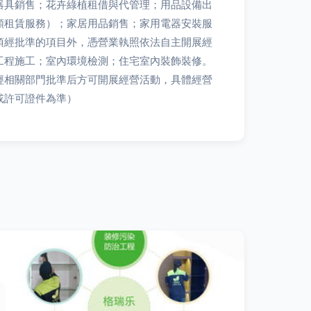
器具銷售；花卉綠植租借與代管理；用品設備出
類租賃服務）；家居用品銷售；家用電器安裝服
須經批準的項目外，憑營業執照依法自主開展經
工程施工；室內環境檢測；住宅室內裝飾裝修。
經相關部門批準后方可開展經營活動，具體經營
或許可證件為準）